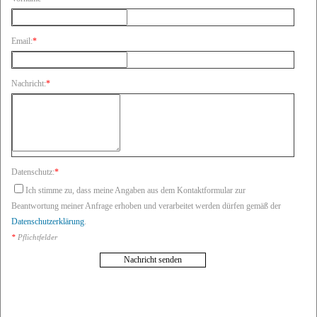
Email:
*
Nachricht:
*
Datenschutz:
*
Ich stimme zu, dass meine Angaben aus dem Kontaktformular zur
Beantwortung meiner Anfrage erhoben und verarbeitet werden dürfen gemäß der
Datenschutzerklärung
.
*
Pflichtfelder
Nachricht senden