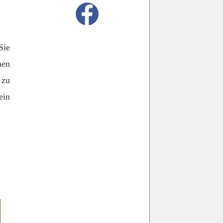
Sie
hen
 zu
ein