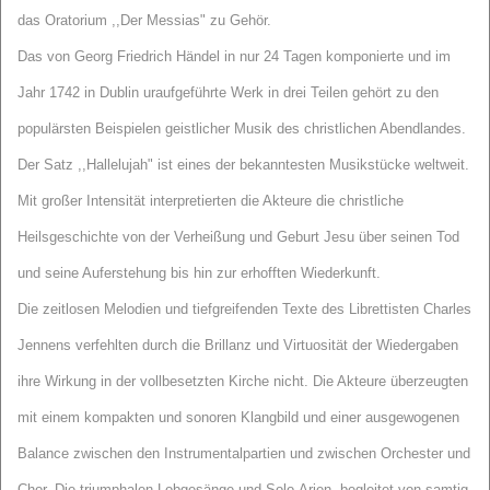
das Oratorium ,,Der Messias" zu Gehör.
Das von Georg Friedrich Händel in nur 24 Tagen komponierte und im
Jahr 1742 in Dublin uraufgeführte Werk in drei Teilen gehört zu den
populärsten Beispielen geistlicher Musik des christlichen Abendlandes.
Der Satz ,,Hallelujah" ist eines der bekanntesten Musikstücke weltweit.
Mit großer Intensität interpretierten die Akteure die christliche
Heilsgeschichte von der Verheißung und Geburt Jesu über seinen Tod
und seine Auferstehung bis hin zur erhofften Wiederkunft.
Die zeitlosen Melodien und tiefgreifenden Texte des Librettisten Charles
Jennens verfehlten durch die Brillanz und Virtuosität der Wiedergaben
ihre Wirkung in der vollbesetzten Kirche nicht. Die Akteure überzeugten
mit einem kompakten und sonoren Klangbild und einer ausgewogenen
Balance zwischen den Instrumentalpartien und zwischen Orchester und
Chor. Die triumphalen Lobgesänge und Solo-Arien, begleitet von samtig